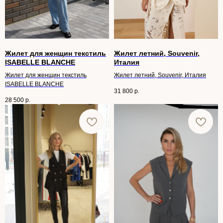
ПОДБОР
ИНДИВИДУАЛЬНОГО
Жилет для женщин текстиль
Жилет летний, Souvenir,
ОБРАЗА С ВЫЕЗДОМ
ISABELLE BLANCHE
Италия
НА ДОМ
Жилет для женщин текстиль
Жилет летний, Souvenir, Италия
ISABELLE BLANCHE
Поможем создать стильный
31 800
р.
и гармоничный гардероб,
28 500
р.
подобрав идеальные наряды
из нашей коллекции.