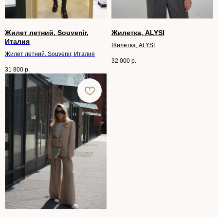
Жилет летний, Souvenir,
Жилетка, ALYSI
Италия
Жилетка, ALYSI
Жилет летний, Souvenir, Италия
32 000
р.
31 800
р.
Проведём разбор текущего гардероба,
выявим, что можно оставить, а что
обновить, и подскажем, как стильно
сочетать вещи.