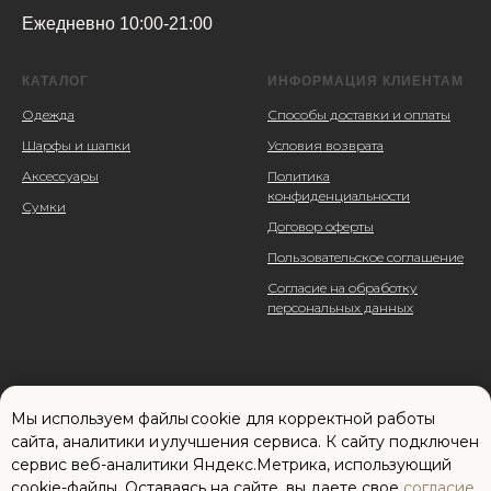
Ежедневно 10:00-21:00
КАТАЛОГ
ИНФОРМАЦИЯ КЛИЕНТАМ
Одежда
Способы доставки и оплаты
Шарфы и шапки
Условия возврата
Аксессуары
Политика
конфиденциальности
Сумки
Договор оферты
Пользовательское соглашение
Согласие на обработку
персональных данных
Мы используем файлы cookie для корректной работы
сайта, аналитики и улучшения сервиса. К cайту подключен
сервис веб-аналитики Яндекс.Метрика, использующий
cookie-файлы. Оставаясь на сайте, вы даете свое
согласие