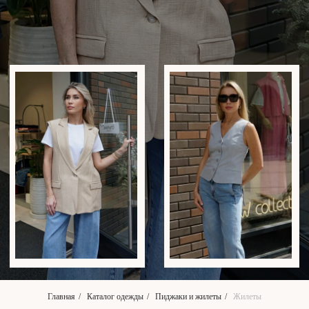
Главная
/
Каталог одежды
/
Пиджаки и жилеты
/
Жилеты