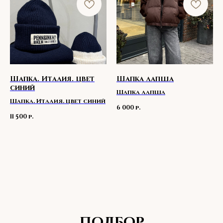
Поможем создать стильный
и гармоничный гардероб,
подобрав идеальные наряды
из нашей коллекции.
Шапка. Италия. цвет
Шапка лапша
синий
Шапка лапша
Шапка. Италия. цвет синий
р.
6 000
р.
11 500