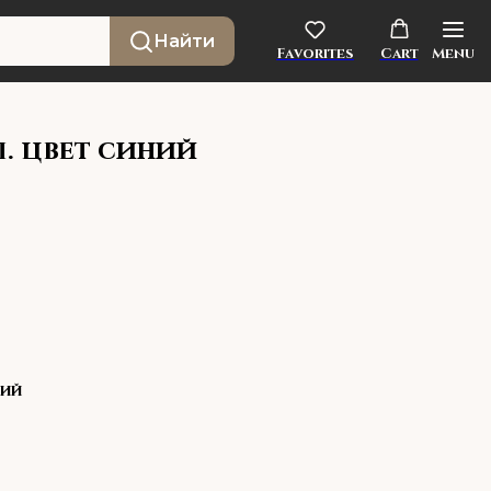
Найти
Favorites
Cart
Menu
. цвет синий
ний