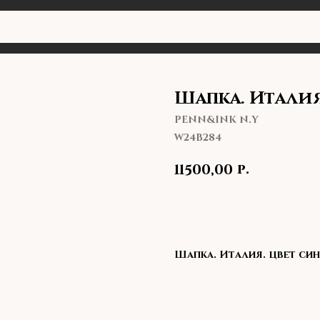
Шапка. Италия
PENN&INK N.Y
W24B284
р.
11500,00
В корзину
Шапка. Италия. цвет си