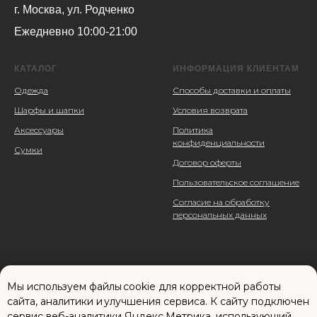
г. Москва, ул. Родченко
Ежедневно 10:00-21:00
КАТАЛОГ
ИНФОРМАЦИЯ КЛИЕНТАМ
Одежда
Способы доставки и оплаты
Шарфы и шапки
Условия возврата
Аксессуары
Политика
конфиденциальности
Сумки
Договор оферты
Пользовательское соглашение
Согласие на обработку
персональных данных
Мы используем файлы cookie для корректной работы
сайта, аналитики и улучшения сервиса. К cайту подключен
сервис веб-аналитики Яндекс.Метрика, использующий