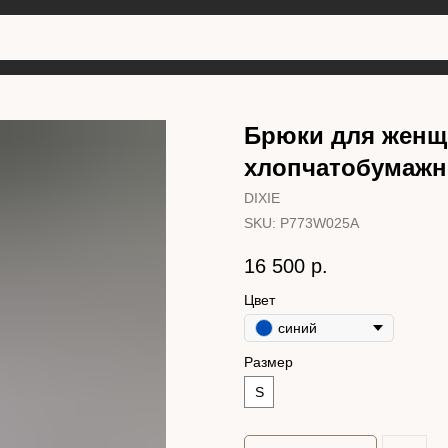
Брюки для женщи
хлопчатобумажн
DIXIE
SKU:
P773W025A
16 500
р.
Цвет
синий
Размер
S