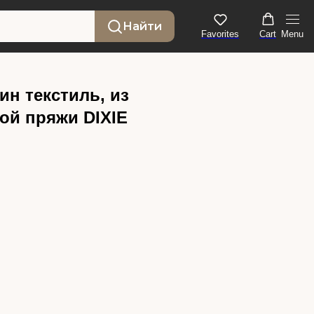
Найти
Favorites
Cart
Menu
н текстиль, из
ой пряжи DIXIE