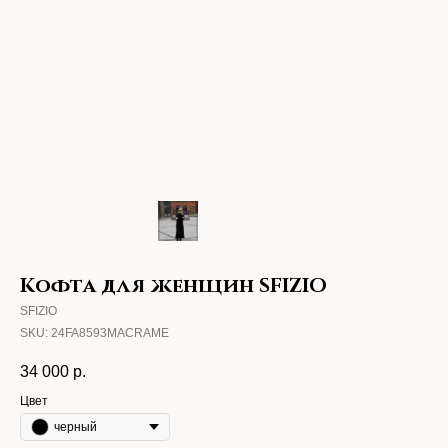
Кофта для женщин SFIZIO
SFIZIO
SKU:
24FA8593MACRAME
34 000
р.
Цвет
черный