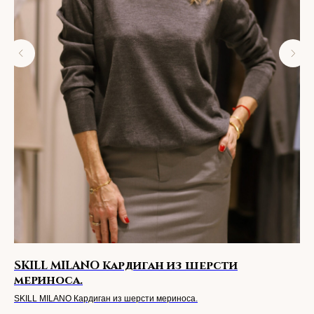
SKILL MILANO Кардиган из шерсти
К
мериноса.
Кар
SKILL MILANO Кардиган из шерсти мериноса.
35 