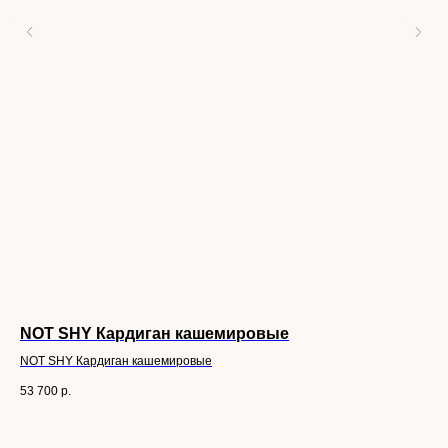
NOT SHY Кардиган кашемировые
So
NOT SHY Кардиган кашемировые
Soa
53 700
р.
20 