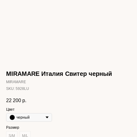
MIRAMARE Италия Свитер черный
MIRAMARE
SKU:
5928LU
22 200
р.
Цвет
черный
Размер
S/M
M/L