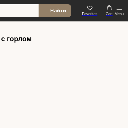
Найти
Favorites
Cart
Menu
 с горлом