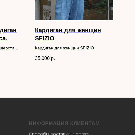
диган
Кардиган для женщин
So
са.
SFIZIO
бо
Ит
 шерсти
Кардиган для женщин SFIZIO
Soal
Итал
35 000
р.
20 
ИНФОРМАЦИЯ КЛИЕНТАМ
Способы доставки и оплаты