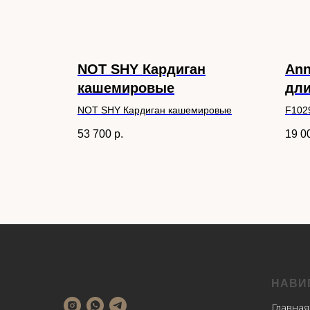
NOT SHY Кардиган
Ann
кашемировые
дл
на молнии
NOT SHY Кардиган кашемировые
F102
длин
53 700
р.
19 0
НАВИ
Главная