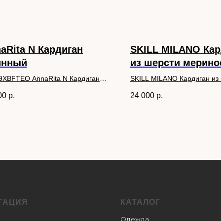
aRita N Кардиган
SKILL MILANO Кар
инный
из шерсти мерино
9XBFTEO AnnaRita N Кардиган
SKILL MILANO Кардиган из
ный
мериноса.
00
р.
24 000
р.
ГАЦИЯ
КАТАЛОГ
Одежда