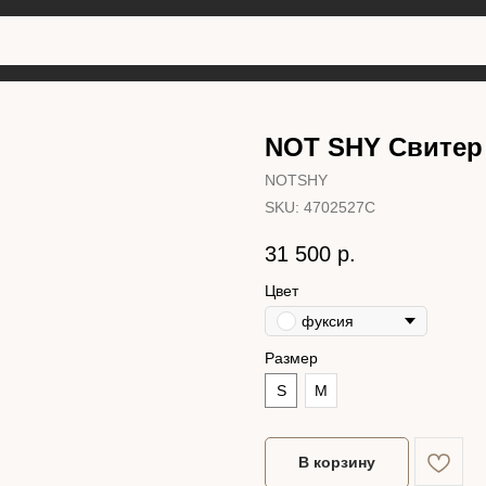
NOT SHY Свитер
NOTSHY
SKU:
4702527C
31 500
р.
Цвет
фуксия
Размер
S
M
В корзину