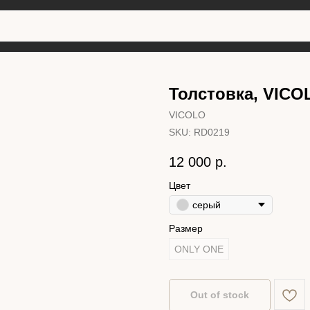
Толстовка, VICO
VICOLO
SKU:
RD0219
12 000
р.
Цвет
серый
Размер
ONLY ONE
Out of stock