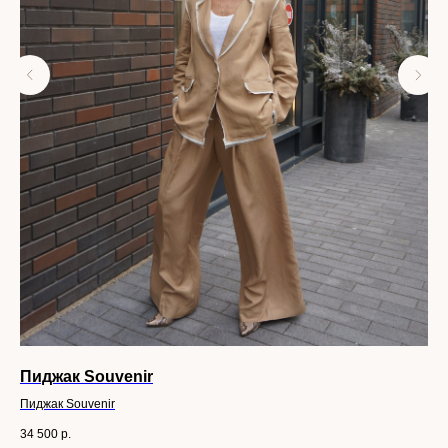
Пиджак Souvenir
DI
Пиджак Souvenir
JDI
34 500
р.
22 