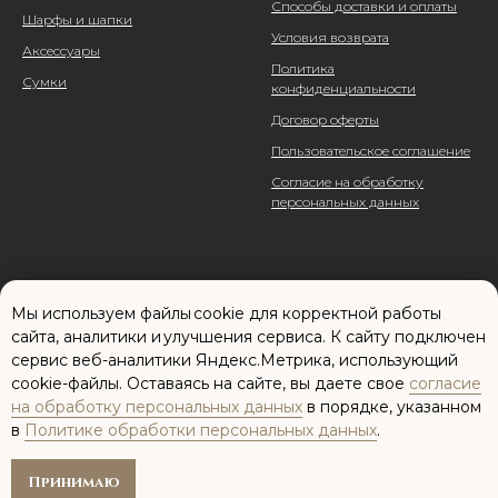
Способы доставки и оплаты
Шарфы и шапки
Условия возврата
Аксессуары
Политика
Сумки
конфиденциальности
Договор оферты
Пользовательское соглашение
Согласие на обработку
персональных данных
Мы используем файлы cookie для корректной работы
сайта, аналитики и улучшения сервиса. К cайту подключен
сервис веб-аналитики Яндекс.Метрика, использующий
cookie-файлы. Оставаясь на сайте, вы даете свое
согласие
Сайт разработан: Елена Паненкова
на обработку персональных данных
в порядке, указанном
в
Политике обработки персональных данных
.
Принимаю