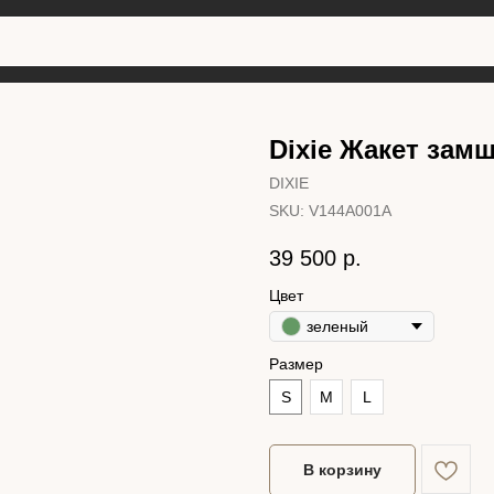
Dixie Жакет зам
DIXIE
SKU:
V144A001A
39 500
р.
Цвет
зеленый
Размер
S
M
L
В корзину