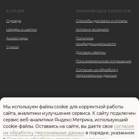
КАТАЛОГ
ИНФОРМАЦИЯ КЛИЕНТАМ
Одежда
Способы доставки и оплаты
Шарфы и шапки
Условия возврата
Аксессуары
Политика
конфиденциальности
Сумки
Договор оферты
Пользовательское соглашение
Согласие на обработку
персональных данных
Мы используем файлы cookie для корректной работы
сайта, аналитики и улучшения сервиса. К cайту подключен
сервис веб-аналитики Яндекс.Метрика, использующий
cookie-файлы. Оставаясь на сайте, вы даете свое
согласие
Сайт разработан: Елена Паненкова
на обработку персональных данных
в порядке, указанном