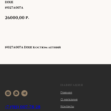
DIXIE
N027A007A
р.
26000,00
В корзину
N027A007A Dixie Костюм летний
НАВИГАЦИЯ
Главная
О магазине
+7 (915) 007-78-28
Контакты