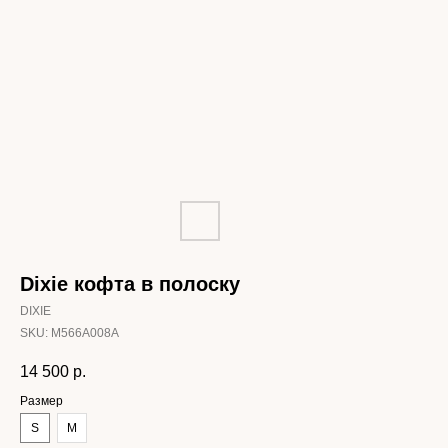
Dixie кофта в полоску
DIXIE
SKU:
M566A008A
14 500
р.
Размер
S
M