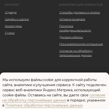
КАТАЛОГ
ИНФОРМАЦИЯ КЛИЕНТАМ
Одежда
Способы доставки и оплаты
Шарфы и шапки
Условия возврата
Аксессуары
Политика
конфиденциальности
Сумки
Договор оферты
Пользовательское соглашение
Согласие на обработку
персональных данных
Мы используем файлы cookie для корректной работы
сайта, аналитики и улучшения сервиса. К cайту подключен
сервис веб-аналитики Яндекс.Метрика, использующий
cookie-файлы. Оставаясь на сайте, вы даете свое
согласие
Сайт разработан: Елена Паненкова
на обработку персональных данных
в порядке, указанном
в
Политике обработки персональных данных
.