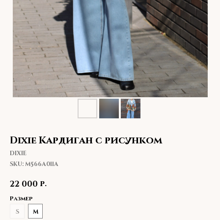
Dixie Кардиган с рисунком
DIXIE
SKU:
M566A011A
р.
22 000
Размер
S
M