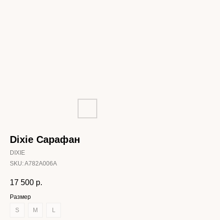
Dixie Сарафан
DIXIE
SKU:
A782A006A
17 500
р.
Размер
S
M
L