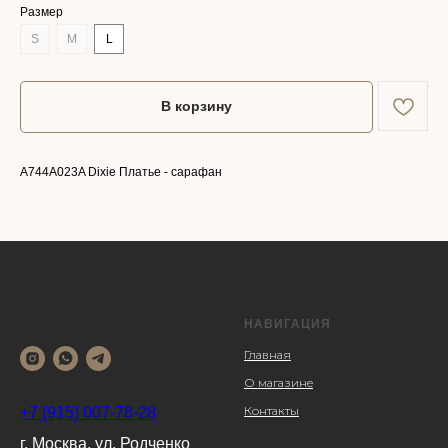
Размер
S
M
L
В корзину
A744A023A Dixie Платье - сарафан
НАВИГАЦИЯ
Главная
О магазине
Контакты
+7 (915) 007-78-28
г. Москва, ул. Родченко