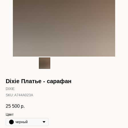
Dixie Платье - сарафан
DIXIE
SKU:
A744A023A
25 500
р.
Цвет
черный