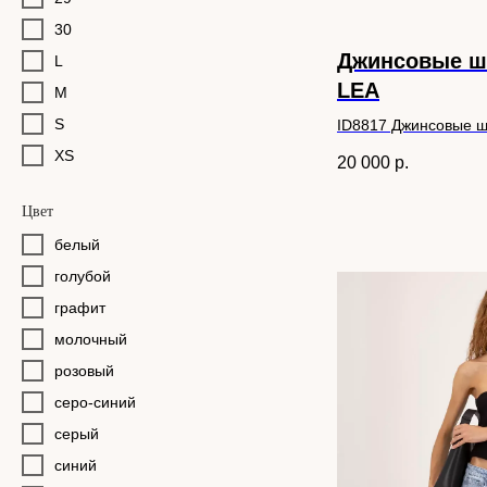
30
Джинсовые шо
L
LEA
M
S
ID8817 Джинсовые ш
XS
20 000
р.
Цвет
белый
голубой
графит
молочный
розовый
серо-синий
серый
синий