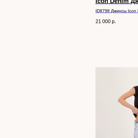
Icon Denim 
ID8798 Джинсы Icon
21 000
р.