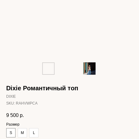
Dixie Романтичный топ
DIXIE
SKU:
RAHVWPCA
9 500
р.
Размер
S
M
L