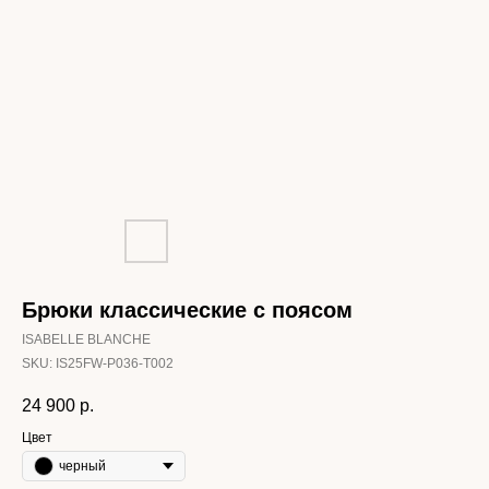
Брюки классические с поясом
ISABELLE BLANCHE
SKU:
IS25FW-P036-T002
24 900
р.
Цвет
черный