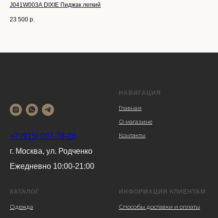
J041W003A DIXIE Пиджак легкий
DIX
23 500
р.
34 
НАВИГАЦИЯ
Главная
О магазине
Контакты
+7 (915) 007-78-28
г. Москва, ул. Родченко
Ежедневно 10:00-21:00
КАТАЛОГ
ИНФОРМАЦИЯ КЛИЕНТАМ
Одежда
Способы доставки и оплаты