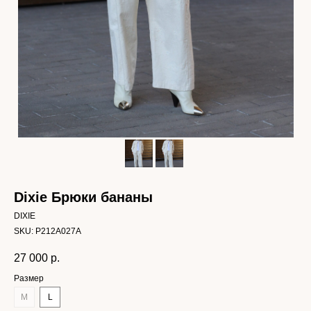
Dixie Брюки бананы
DIXIE
SKU:
P212A027A
27 000
р.
Размер
M
L