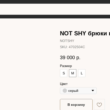
NOT SHY брюки
NOTSHY
SKU:
4702504C
39 000
р.
Размер
S
M
L
Цвет
серый
В корзину