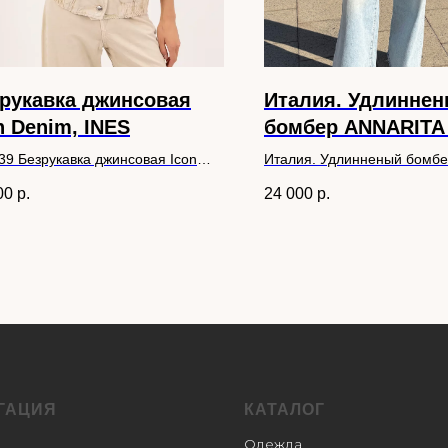
рукавка джинсовая
Италия. Удлинне
n Denim, INES
бомбер ANNARITA
39 Безрукавка джинсовая Icon
Италия. Удлинненый бомб
m, INES
ANNARITA N
00
р.
24 000
р.
ГАЦИЯ
КАТАЛОГ
Одежда