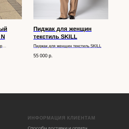
ный
Пиджак для женщин
AN
 N
текстиль SKILL
F33
ер
Пиджак для женщин текстиль SKILL
24 
55 000
р.
ИНФОРМАЦИЯ КЛИЕНТАМ
Способы доставки и оплаты