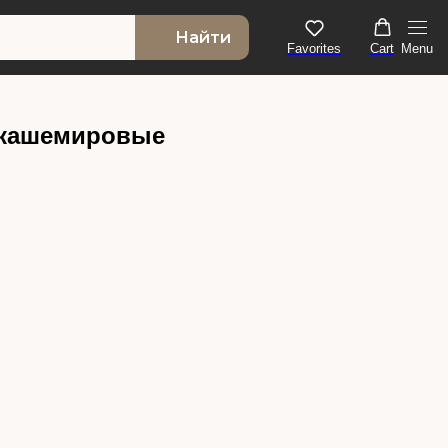
Найти
Favorites
Cart
Menu
 кашемировые