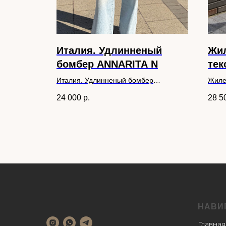
ет
Италия. Удлинненый
Жил
бомбер ANNARITA N
тек
BL
Италия. Удлинненый бомбер
Жиле
ANNARITA N
BLA
24 000
р.
28 5
НАВИ
Главная