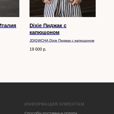
Италия
Dixie Пиджак с
DI
капюшоном
DIXI
JDIGWCHA Dixie Пиджак с капюшоном
34 
19 000
р.
ИНФОРМАЦИЯ КЛИЕНТАМ
Способы доставки и оплаты