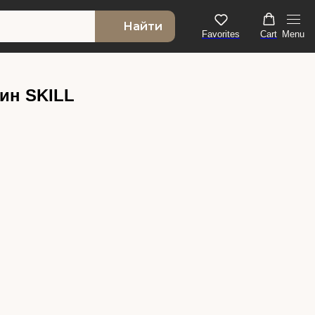
Найти
Favorites
Cart
Menu
ин SKILL