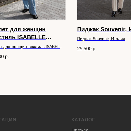
ет для женщин
Пиджак Souvenir, 
стиль ISABELLE
Пиджак Souvenir, Италия
ANCHE
т для женщин текстиль ISABELLE
25 500
р.
NCHE
00
р.
ГАЦИЯ
КАТАЛОГ
Одежда