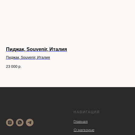
Пиджак, Souvenir, Италия
Ит
Пиджак, Souvenir, Италия
Ит
23 000
р.
42 
НАВИГАЦИЯ
Главная
О магазине