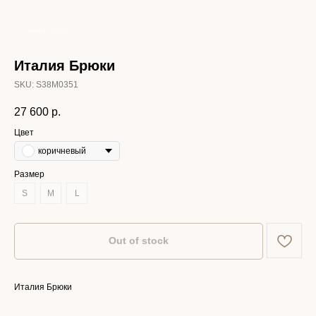
Италия Брюки
SKU:
S38M0351
27 600
р.
Цвет
коричневый
Размер
S
M
L
Out of stock
Италия Брюки