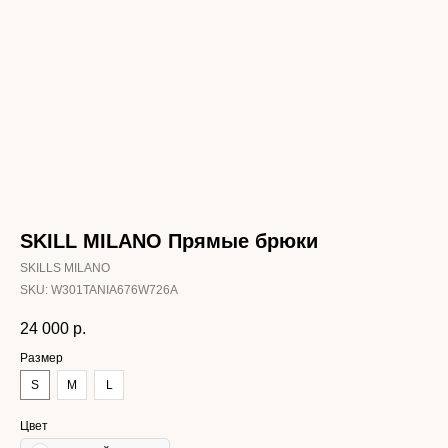
SKILL MILANO Прямые брюки
SKILLS MILANO
SKU:
W301TANIA676W726A
24 000
р.
Размер
S
M
L
Цвет