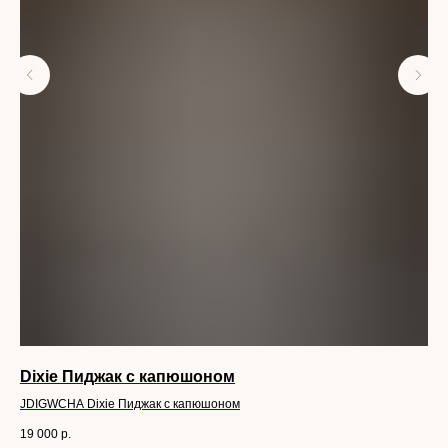
Dixie Пиджак с капюшоном
DI
JDIGWCHA Dixie Пиджак с капюшоном
DIX
19 000
р.
34 