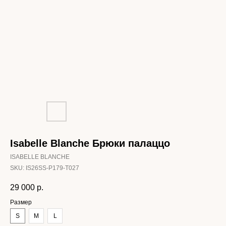
Isabelle Blanche Брюки палаццо
ISABELLE BLANCHE
SKU:
IS26SS-P179-T027
29 000
р.
Размер
S
M
L