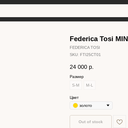
Federica Tosi M
FEDERICA TOSI
SKU:
FTI25CT01
24 000
р.
Размер
S-M
M-L
Цвет
золото
Out of stock